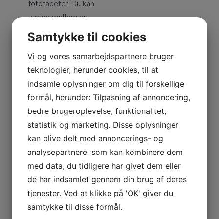
fototapeter. Du kan
vælge mellem en
bred vifte af farver,
Samtykke til cookies
mønstre og
Vi og vores samarbejdspartnere bruger
teksturer. Hos
Frederiksbjerg
teknologier, herunder cookies, til at
Malerforretning i
indsamle oplysninger om dig til forskellige
Århus står vi altid
formål, herunder: Tilpasning af annoncering,
klar til at hjælpe dig
bedre brugeroplevelse, funktionalitet,
med at finde det
statistik og marketing. Disse oplysninger
helt rigtige tapet,
kan blive delt med annoncerings- og
der passer til dine
analysepartnere, som kan kombinere dem
ønsker og behov.
med data, du tidligere har givet dem eller
Vi har også erfaring
de har indsamlet gennem din brug af deres
med store
tjenester. Ved at klikke på 'OK' giver du
specialopgaver,
samtykke til disse formål.
herunder udstillinger