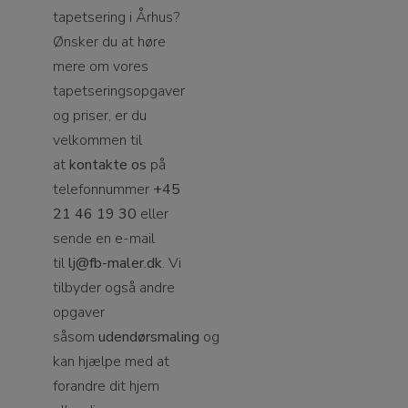
tapetsering i Århus?
Ønsker du at høre
mere om vores
tapetseringsopgaver
og priser, er du
velkommen til
at
kontakte os
på
telefonnummer
+45
21 46 19 30
eller
sende en e-mail
til
lj@fb-maler.dk
. Vi
tilbyder også andre
opgaver
såsom
udendørsmaling
og
kan hjælpe med at
forandre dit hjem