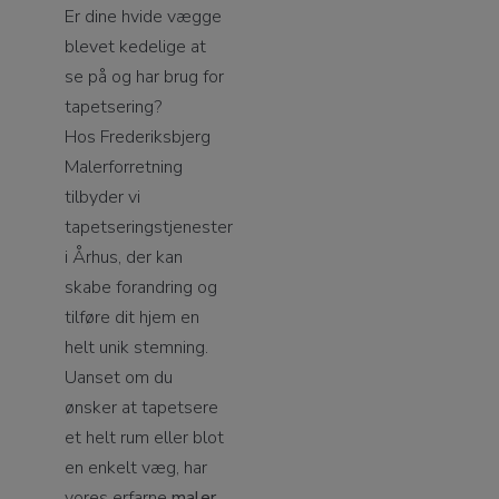
Er dine hvide vægge
blevet kedelige at
se på og har brug for
tapetsering?
Hos Frederiksbjerg
Malerforretning
tilbyder vi
tapetseringstjenester
i Århus, der kan
skabe forandring og
tilføre dit hjem en
helt unik stemning.
Uanset om du
ønsker at tapetsere
et helt rum eller blot
en enkelt væg, har
vores erfarne
maler