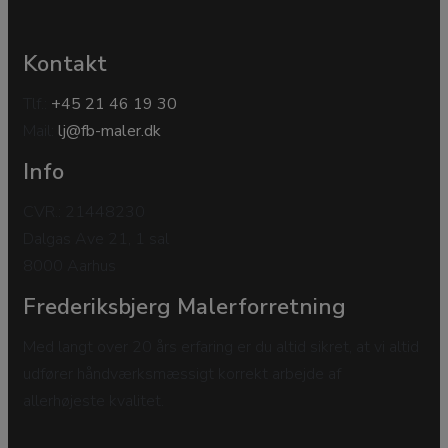
Kontakt
Tlf.:
+45 21 46 19 30
Mail:
lj@fb-maler.dk
Info
CVR.: 21448230
Dalgas Ave 21, 1 sal
8000 Aarhus
Frederiksbjerg Malerforretning
Med langt over 20 års erfaring er du altid sikret, at vi altid
udfører håndværksmæssigt korrekt arbejde af
allerhøjeste kvalitet.