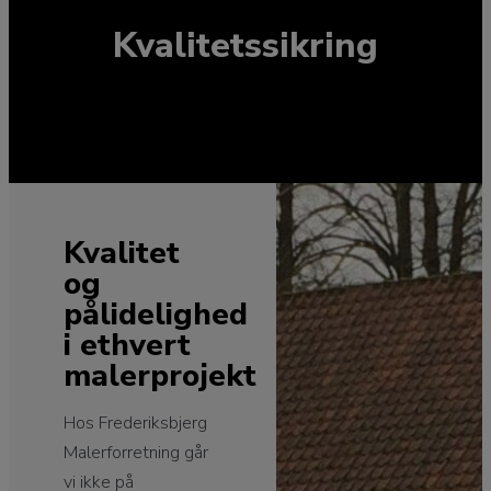
Kvalitetssikring
Kvalitet
og
pålidelighed
i ethvert
malerprojekt
Hos Frederiksbjerg
Malerforretning går
vi ikke på