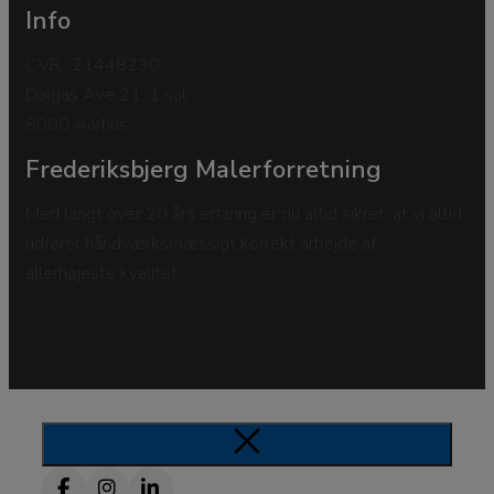
Info
CVR.: 21448230
Dalgas Ave 21, 1 sal
8000 Aarhus
Frederiksbjerg Malerforretning
Med langt over 20 års erfaring er du altid sikret, at vi altid
udfører håndværksmæssigt korrekt arbejde af
allerhøjeste kvalitet.