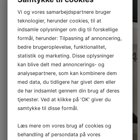
maler og
Vi og vores samarbejdspartnere bruger
garanti for
teknologier, herunder cookies, til at
tilfredshed
indsamle oplysninger om dig til forskellige
formål, herunder: Tilpasning af annoncering,
Med vores 25 års
bedre brugeroplevelse, funktionalitet,
erfaring indenfor
statistik og marketing. Disse oplysninger
malerfaget kan du
kan blive delt med annoncerings- og
stole på vores
ekspertise og
analysepartnere, som kan kombinere dem
håndværk. Vi er
med data, du tidligere har givet dem eller
stolte medlemmer
de har indsamlet gennem din brug af deres
af Danske
tjenester. Ved at klikke på 'OK' giver du
Malermestre, hvilket
samtykke til disse formål.
giver dig en garanti
for vores
Læs mere om vores brug af cookies og
professionalisme og
behandling af persondata på vores