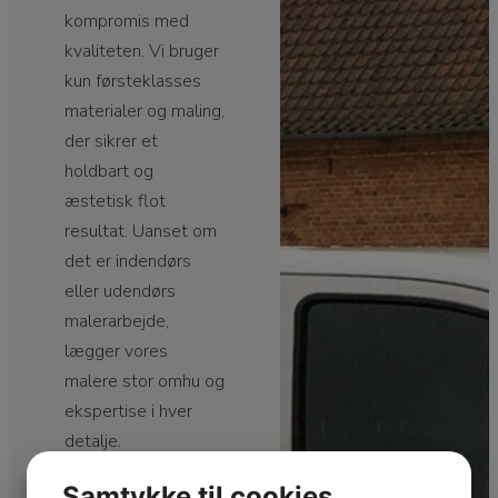
kompromis med
kvaliteten. Vi bruger
kun førsteklasses
materialer og maling,
der sikrer et
holdbart og
æstetisk flot
resultat. Uanset om
det er indendørs
eller udendørs
malerarbejde,
lægger vores
malere stor omhu og
ekspertise i hver
detalje.
Samtykke til cookies
Erfaren